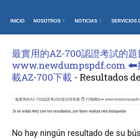
INICIO
NOSOTROS
NOTICIAS
SERVICIOS
最實用的AZ-700認證考試的
www.newdumpspdf.com 
載AZ-700下載
-
Resultados de
Si no estás feliz con los resultados, por favor realiza otra búsqueda
No hay ningún resultado de su bú