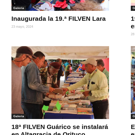
Galeria
G
Inaugurada la 19.ª FILVEN Lara
1
e
23 mayo, 2024
28
Galeria
G
18ª FILVEN Guárico se instalará
E
en Altagracia de Orituco
e