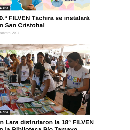
aleria
9.ª FILVEN Táchira se instalará
n San Cristobal
 febrero, 2024
aleria
n Lara disfrutaron la 18ª FILVEN
n la Biblioteca Pío Tamayo