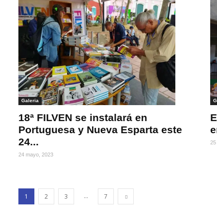
Galeria
G
18ª FILVEN se instalará en
E
Portuguesa y Nueva Esparta este
e
24...
25
24 mayo, 2023
...
1
2
3
7