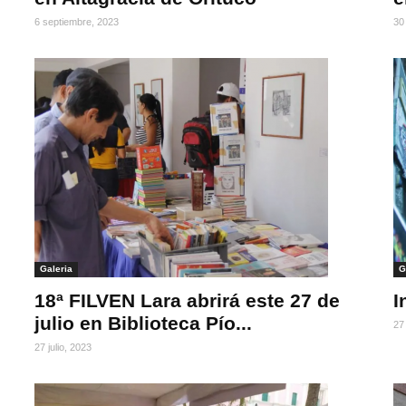
6 septiembre, 2023
30 
Galeria
G
18ª FILVEN Lara abrirá este 27 de
I
julio en Biblioteca Pío...
27 
27 julio, 2023