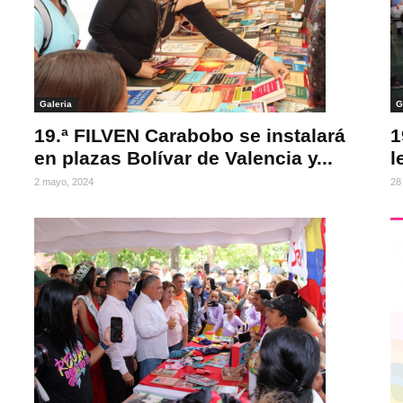
Galeria
G
19.ª FILVEN Carabobo se instalará
1
en plazas Bolívar de Valencia y...
l
2 mayo, 2024
28