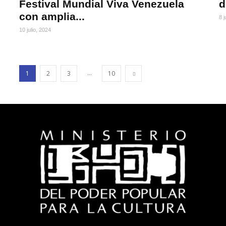
Festival Mundial Viva Venezuela
d
con amplia...
8 j
10 julio, 2024
...
1
2
3
10