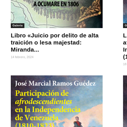
Galeria
G
Libro «Juicio por delito de alta
L
traición o lesa majestad:
a
Miranda...
I
(
14 febrero, 2024
18 