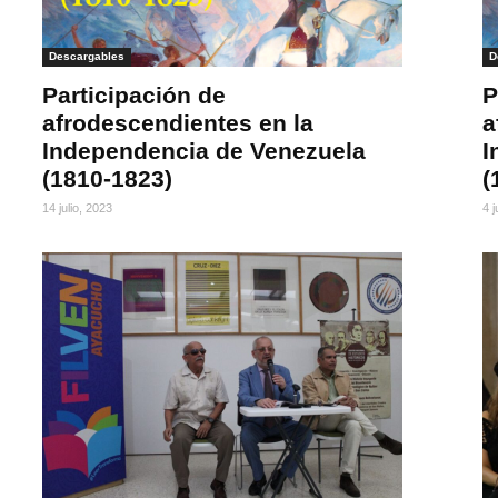
Descargables
D
Participación de
P
afrodescendientes en la
a
Independencia de Venezuela
I
(1810-1823)
(
14 julio, 2023
4 j