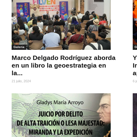
Galeria
G
Marco Delgado Rodríguez aborda
Y
en un libro la geoestrategia en
I
la...
a
21 julio, 2024
6 j