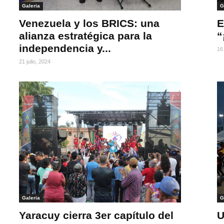
Galeria
G
Venezuela y los BRICS: una
E
alianza estratégica para la
“
independencia y...
16 
21 julio, 2024
Galeria
G
Yaracuy cierra 3er capítulo del
U