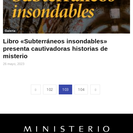
Galeria
Libro «Subterráneos insondables»
presenta cautivadoras historias de
misterio
26 mayo, 2023
102
103
104