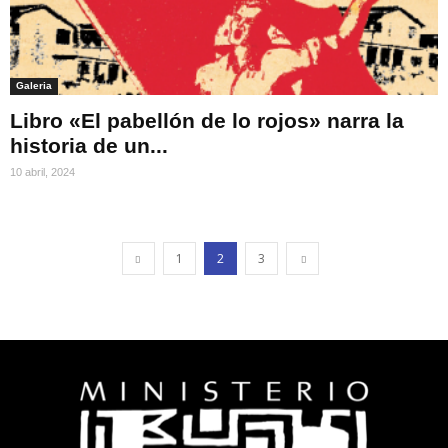
Galeria
Libro «El pabellón de lo rojos» narra la
historia de un...
10 abril, 2024
1
2
3