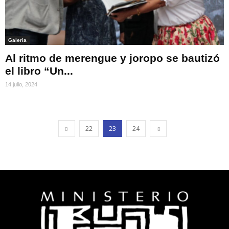
Galeria
Al ritmo de merengue y joropo se bautizó
el libro “Un...
14 julio, 2024
22
23
24